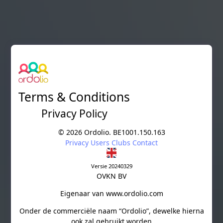
Skip to main content
Terms & Conditions
Privacy Policy
©
2026 Ordolio. BE1001.150.163
Privacy
Users
Clubs
Contact
Versie 20240329
OVKN BV
Eigenaar van www.ordolio.com
Onder de commerciële naam “Ordolio”, dewelke hierna
ook zal gebruikt worden