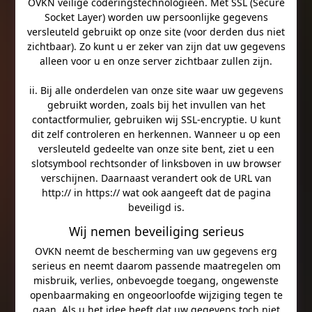
OVKN veilige coderingstechnologieën. Met SSL (Secure
Socket Layer) worden uw persoonlijke gegevens
versleuteld gebruikt op onze site (voor derden dus niet
zichtbaar). Zo kunt u er zeker van zijn dat uw gegevens
alleen voor u en onze server zichtbaar zullen zijn.
ii. Bij alle onderdelen van onze site waar uw gegevens
gebruikt worden, zoals bij het invullen van het
contactformulier, gebruiken wij SSL-encryptie. U kunt
dit zelf controleren en herkennen. Wanneer u op een
versleuteld gedeelte van onze site bent, ziet u een
slotsymbool rechtsonder of linksboven in uw browser
verschijnen. Daarnaast verandert ook de URL van
http:// in https:// wat ook aangeeft dat de pagina
beveiligd is.
Wij nemen beveiliging serieus
OVKN neemt de bescherming van uw gegevens erg
serieus en neemt daarom passende maatregelen om
misbruik, verlies, onbevoegde toegang, ongewenste
openbaarmaking en ongeoorloofde wijziging tegen te
gaan. Als u het idee heeft dat uw gegevens toch niet