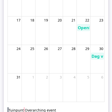
17
18
19
20
21
22
23
Openluchtfilm in
24
25
26
27
28
29
30
Dag van 
31
1
2
3
4
5
6
Tuinpunt
Overarching event